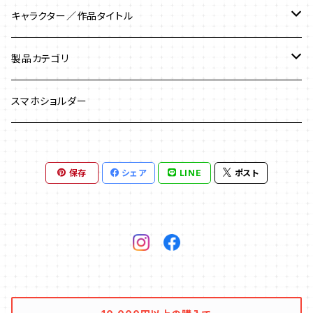
キャラクター／作品タイトル
マーベルロゴ／MARVEL
製品カテゴリ
アイアンマン／Iron Man
USBメモリ
スマホショルダー
アイアンマン３
アベンジャーズ／Avengers
USBケーブル
保存
シェア
LINE
ポスト
アベンジャーズ／エイジ・オブ・ウルトロン
アントマン／Antman
USBハブ
アベンジャーズ／インフィニティー・ウォー
エージェント・オブ・シールド
USBウォーマー
アベンジャーズ／エンド・ゲーム
ガーディアンズ・オブ・ギャラクシー
Bluetoothスピーカー
ガーディアンズ・オブ・ギャラクシー：リミックス