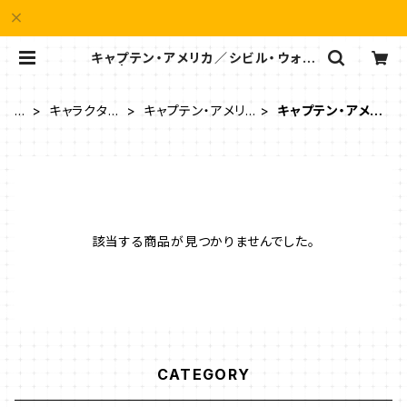
キャプテン・アメリカ／シビル・ウォー
| e-QUALIA イークオリア
H
キャラクター
キャプテン・アメリ
キャプテン・アメリ
O
／作品タイ
カ／Captain Ame
カ／シビル・ウォ
M
トル
rica
ー
E
該当する商品が見つかりませんでした。
CATEGORY