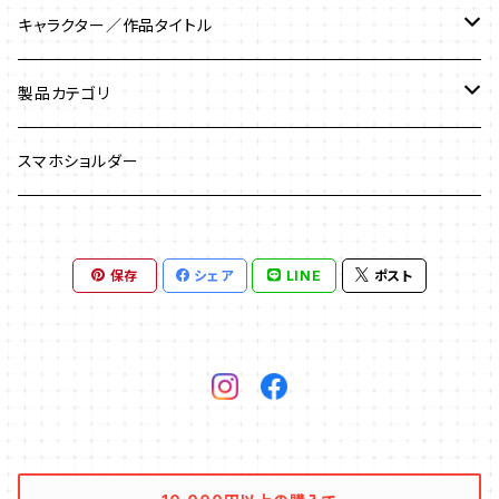
キャラクター／作品タイトル
マーベルロゴ／MARVEL
製品カテゴリ
アイアンマン／Iron Man
USBメモリ
スマホショルダー
アイアンマン３
アベンジャーズ／Avengers
USBケーブル
保存
シェア
LINE
ポスト
アベンジャーズ／エイジ・オブ・ウルトロン
アントマン／Antman
USBハブ
アベンジャーズ／インフィニティー・ウォー
エージェント・オブ・シールド
USBウォーマー
アベンジャーズ／エンド・ゲーム
ガーディアンズ・オブ・ギャラクシー
Bluetoothスピーカー
ガーディアンズ・オブ・ギャラクシー：リミックス