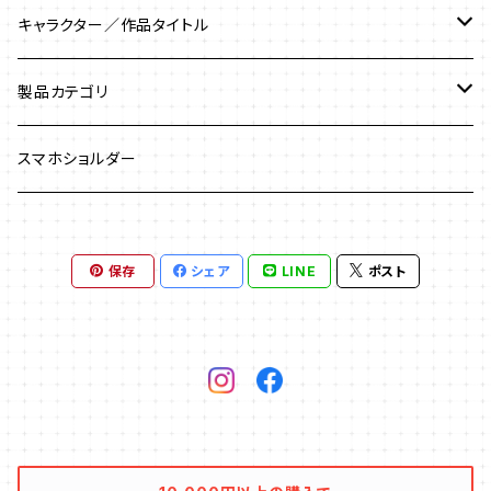
キャラクター／作品タイトル
マーベルロゴ／MARVEL
製品カテゴリ
アイアンマン／Iron Man
USBメモリ
スマホショルダー
アイアンマン３
アベンジャーズ／Avengers
USBケーブル
保存
シェア
LINE
ポスト
アベンジャーズ／エイジ・オブ・ウルトロン
アントマン／Antman
USBハブ
アベンジャーズ／インフィニティー・ウォー
エージェント・オブ・シールド
USBウォーマー
アベンジャーズ／エンド・ゲーム
ガーディアンズ・オブ・ギャラクシー
Bluetoothスピーカー
ガーディアンズ・オブ・ギャラクシー：リミックス