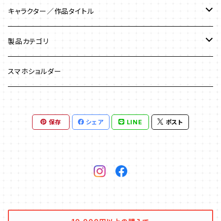
キャラクター／作品タイトル
マーベルロゴ／MARVEL
製品カテゴリ
アイアンマン／Iron Man
USBメモリ
スマホショルダー
アイアンマン３
アベンジャーズ／Avengers
USBケーブル
保存
シェア
LINE
ポスト
アベンジャーズ／エイジ・オブ・ウルトロン
アントマン／Antman
USBハブ
アベンジャーズ／インフィニティー・ウォー
エージェント・オブ・シールド
USBウォーマー
アベンジャーズ／エンド・ゲーム
ガーディアンズ・オブ・ギャラクシー
Bluetoothスピーカー
ガーディアンズ・オブ・ギャラクシー：リミックス