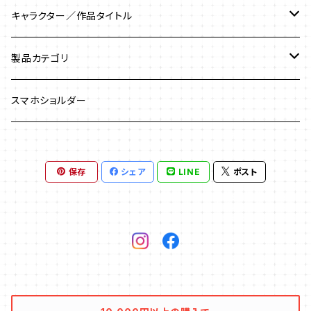
キャラクター／作品タイトル
マーベルロゴ／MARVEL
製品カテゴリ
アイアンマン／Iron Man
USBメモリ
スマホショルダー
アイアンマン３
アベンジャーズ／Avengers
USBケーブル
保存
シェア
LINE
ポスト
アベンジャーズ／エイジ・オブ・ウルトロン
アントマン／Antman
USBハブ
アベンジャーズ／インフィニティー・ウォー
エージェント・オブ・シールド
USBウォーマー
アベンジャーズ／エンド・ゲーム
ガーディアンズ・オブ・ギャラクシー
Bluetoothスピーカー
ガーディアンズ・オブ・ギャラクシー：リミックス