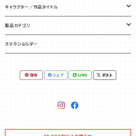
キャラクター／作品タイトル
マーベルロゴ／MARVEL
製品カテゴリ
アイアンマン／Iron Man
USBメモリ
スマホショルダー
アイアンマン３
アベンジャーズ／Avengers
USBケーブル
保存
シェア
LINE
ポスト
アベンジャーズ／エイジ・オブ・ウルトロン
アントマン／Antman
USBハブ
アベンジャーズ／インフィニティー・ウォー
エージェント・オブ・シールド
USBウォーマー
アベンジャーズ／エンド・ゲーム
ガーディアンズ・オブ・ギャラクシー
Bluetoothスピーカー
ガーディアンズ・オブ・ギャラクシー：リミックス